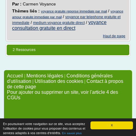
Par :
Carmen Voyance
Thèmes liés :
/
voyance gratuite reponse immediate par mail
voyance
/
voyance par telephone gratuite et
amour gratuite immediate par mail
voyance
/
/
immediate
medium voyance gratuite direct
consultation gratuite en direct
Haut de page
2 Ressources
Accueil
|
Mentions légales
|
Conditions générales
d'utilisation
|
Utilisation des cookies
|
Contact à propos
de cette page
Pour ajouter ou supprimer un site, voir l'article 4 des
CGUs
En poursuivant votre navigation sur ce site, vous acceptez
X
l'utilisation de cookies pour vous proposer des contenus et
services adaptés à vos centres d'intérêts.
En savoir plus