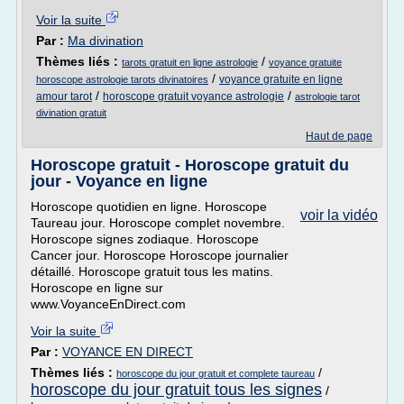
Voir la suite
Par :
Ma divination
Thèmes liés :
/
tarots gratuit en ligne astrologie
voyance gratuite
/
voyance gratuite en ligne
horoscope astrologie tarots divinatoires
/
/
amour tarot
horoscope gratuit voyance astrologie
astrologie tarot
divination gratuit
Haut de page
Horoscope gratuit - Horoscope gratuit du
jour - Voyance en ligne
Horoscope quotidien en ligne. Horoscope
voir la vidéo
Taureau jour. Horoscope complet novembre.
Horoscope signes zodiaque. Horoscope
Cancer jour. Horoscope Horoscope journalier
détaillé. Horoscope gratuit tous les matins.
Horoscope en ligne sur
www.VoyanceEnDirect.com
Voir la suite
Par :
VOYANCE EN DIRECT
Thèmes liés :
/
horoscope du jour gratuit et complete taureau
horoscope du jour gratuit tous les signes
/