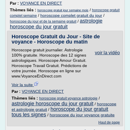
Par :
VOYANCE EN DIRECT
Thèmes liés :
/
horoscope gratuit
horoscope gratuit jour semaine mois
/
horoscope complet gratuit du jour
/
complet semaine
astrologie
/
horoscope du jour et de la semaine gratuit
horoscope du jour gratuit
Horoscope Gratuit du Jour - Site de
voyance - Horoscope du matin
Horoscope gratuit journalier. Astrologie
voir la vidéo
100% gratuite. Horoscope des 12 signes
astrologiques. Horoscope Amour Gratuit.
Horoscope Travail Gratuit. Prédictions de
votre journée. Horoscope en ligne sur
www.VoyanceEnDirect.com
Voir la suite
Par :
VOYANCE EN DIRECT
Thèmes liés :
/
horoscope gratuit voyance astrologie
astrologie horoscope du jour gratuit
/
horoscope
horoscope du jour gratuit
et astrologie gratuit
/
tous les signes
/
horoscope du jour voyance gratuite
Haut de page