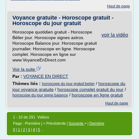
Haut de page
Voyance gratuite - Horoscope gratuit -
Horoscope du jour gratuit
Horoscope quotidien gratuit - Horoscope
voir la vidéo
Bélier jour. Horoscope signes astros.
Horoscope Balance jour. Horoscope gratuit
journalier. Horoscope en ligne. Horoscope
complet. Horoscope en ligne sur
www.VoyanceEnDirect.com
Voir la suite
Par :
VOYANCE EN DIRECT
Thèmes liés :
/
horoscope du
horoscope du jour gratuit belier
jour voyance gratuite
/
horoscope complet gratuit du jour
/
/
horoscope en ligne gratuit
horoscope du jour signe balance
Haut de page
1 - 10 de 291 Vidéos
Page : Première | < Précédente |
Suivante
> |
Dernière
0
|
1
|
2
|
3
|
4
|
5
...