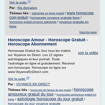
Voir la suite
Par :
Ma divination
www horoscope
Thèmes liés :
/
astrologie en ligne gratuit
com gratuit
/
horoscope voyance gratuite ligne
/
/
voyance gratuite en
horoscope gratuit voyance astrologie
ligne
Haut de page
Horoscope Amour - Horoscope Gratuit -
Horoscope Abonnement
Horoscope Gratuit du Jour tous les matins
voir la vidéo
sur Voyance en Direct. Les 12 signes
astrologiques et leur portrait. Toute
l'astrologie en ligne et gratuitement. Recevoir
son horoscope. Horoscope en ligne sur
www.VoyanceEnDirect.com
Voir la suite
Par :
VOYANCE EN DIRECT
horoscope
Thèmes liés :
/
horoscope de l'amour du jour gratuit
amoureux gratuit du jour
/
horoscope amoureux gratuit en
astrologie horoscope du jour gratuit
/
/
ligne
horoscope du jour voyance gratuite