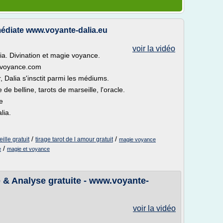
édiate www.voyante-dalia.eu
voir la vidéo
ia. Divination et magie voyance.
e-voyance.com
 Dalia s'insctit parmi les médiums.
e de belline, tarots de marseille, l'oracle.
e
lia.
/
/
ille gratuit
tirage tarot de l amour gratuit
magie voyance
/
e
magie et voyance
 & Analyse gratuite - www.voyante-
voir la vidéo