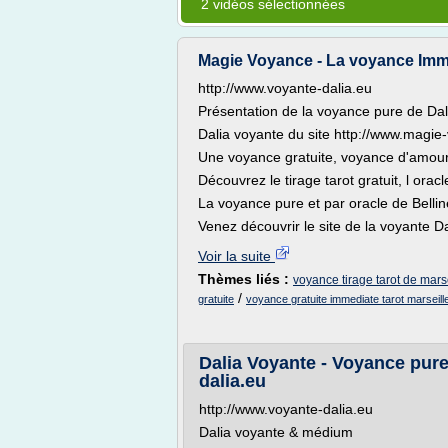
2 vidéos sélectionnées
Magie Voyance - La voyance Imm
http://www.voyante-dalia.eu
Présentation de la voyance pure de Dal
Dalia voyante du site http://www.magi
Une voyance gratuite, voyance d'amour,
Découvrez le tirage tarot gratuit, l oracl
La voyance pure et par oracle de Bellin
Venez découvrir le site de la voyante Da
Voir la suite
Thèmes liés :
voyance tirage tarot de marse
/
gratuite
voyance gratuite immediate tarot marseill
Dalia Voyante - Voyance pure
dalia.eu
http://www.voyante-dalia.eu
Dalia voyante & médium