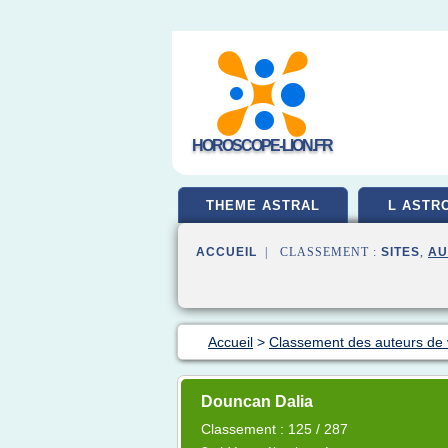
HOROSCOPE-LION.FR
THEME ASTRAL
L ASTR
ACCUEIL
| CLASSEMENT :
SITES
,
AU
Accueil
>
Classement des auteurs de
Douncan Dalia
Classement : 125 / 287