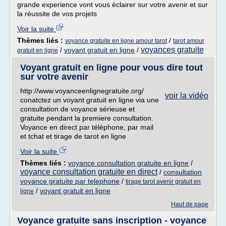
grande experience vont vous éclairer sur votre avenir et sur
la réussite de vos projets
Voir la suite
Thèmes liés :
/
voyance gratuite en ligne amour tarot
tarot amour
voyances gratuite
/
voyant gratuit en ligne
/
gratuit en ligne
Voyant gratuit en ligne pour vous dire tout
sur votre avenir
http://www.voyanceenlignegratuite.org/
voir la vidéo
conatctez un voyant gratuit en ligne via une
consultation de voyance sérieuse et
gratuite pendant la premiere consultation.
Voyance en direct par téléphone, par mail
et tchat et tirage de tarot en ligne
Voir la suite
Thèmes liés :
voyance consultation gratuite en ligne
/
voyance consultation gratuite en direct
/
consultation
voyance gratuite par telephone
/
tirage tarot avenir gratuit en
/
voyant gratuit en ligne
ligne
Haut de page
Voyance gratuite sans inscription - voyance