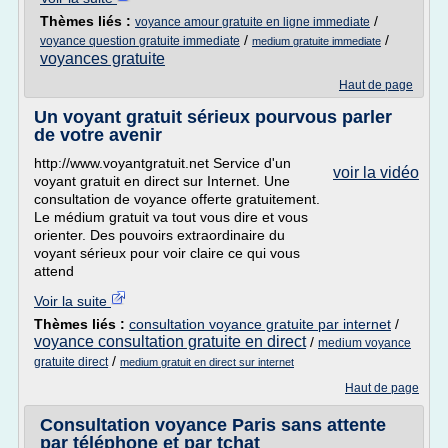
Thèmes liés :
/
voyance amour gratuite en ligne immediate
/
/
voyance question gratuite immediate
medium gratuite immediate
voyances gratuite
Haut de page
Un voyant gratuit sérieux pourvous parler
de votre avenir
http://www.voyantgratuit.net Service d'un
voir la vidéo
voyant gratuit en direct sur Internet. Une
consultation de voyance offerte gratuitement.
Le médium gratuit va tout vous dire et vous
orienter. Des pouvoirs extraordinaire du
voyant sérieux pour voir claire ce qui vous
attend
Voir la suite
Thèmes liés :
consultation voyance gratuite par internet
/
voyance consultation gratuite en direct
/
medium voyance
/
gratuite direct
medium gratuit en direct sur internet
Haut de page
Consultation voyance Paris sans attente
par téléphone et par tchat