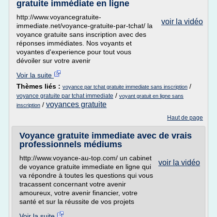
gratuite immédiate en ligne
http://www.voyancegratuite-
voir la vidéo
immediate.net/voyance-gratuite-par-tchat/ la
voyance gratuite sans inscription avec des
réponses immédiates. Nos voyants et
voyantes d'experience pour tout vous
dévoiler sur votre avenir
Voir la suite
Thèmes liés :
/
voyance par tchat gratuite immediate sans inscription
/
voyance gratuite par tchat immediate
voyant gratuit en ligne sans
voyances gratuite
/
inscription
Haut de page
Voyance gratuite immediate avec de vrais
professionnels médiums
http://www.voyance-au-top.com/ un cabinet
voir la vidéo
de voyance gratuite immediate en ligne qui
va répondre à toutes les questions qui vous
tracassent concernant votre avenir
amoureux, votre avenir financier, votre
santé et sur la réussite de vos projets
Voir la suite