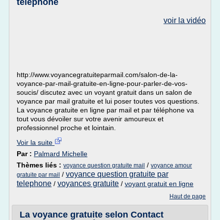
téléphone
voir la vidéo
http://www.voyancegratuiteparmail.com/salon-de-la-
voyance-par-mail-gratuite-en-ligne-pour-parler-de-vos-
soucis/ discutez avec un voyant gratuit dans un salon de
voyance par mail gratuite et lui poser toutes vos questions.
La voyance gratuite en ligne par mail et par téléphone va
tout vous dévoiler sur votre avenir amoureux et
professionnel proche et lointain.
Voir la suite
Par :
Palmard Michelle
Thèmes liés :
/
voyance question gratuite mail
voyance amour
voyance question gratuite par
/
gratuite par mail
telephone
voyances gratuite
/
/
voyant gratuit en ligne
Haut de page
La voyance gratuite selon Contact