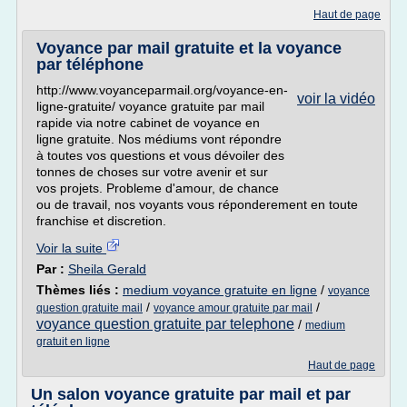
Haut de page
Voyance par mail gratuite et la voyance
par téléphone
http://www.voyanceparmail.org/voyance-en-
voir la vidéo
ligne-gratuite/ voyance gratuite par mail
rapide via notre cabinet de voyance en
ligne gratuite. Nos médiums vont répondre
à toutes vos questions et vous dévoiler des
tonnes de choses sur votre avenir et sur
vos projets. Probleme d'amour, de chance
ou de travail, nos voyants vous réponderement en toute
franchise et discretion.
Voir la suite
Par :
Sheila Gerald
Thèmes liés :
medium voyance gratuite en ligne
/
voyance
/
/
question gratuite mail
voyance amour gratuite par mail
voyance question gratuite par telephone
/
medium
gratuit en ligne
Haut de page
Un salon voyance gratuite par mail et par