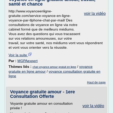
santé et chance
http://www.voyanceenligne-
voir la vidéo
gratuite.com/service-voyance-en-ligne-
voyance-par-tlphone-chat-par-mail/ Des
consultations de voyance en ligne via notre
cabinet formé que de meilleurs médiums.
Vous avez des questions qui vous tracassent
sur vos relations amoureuses, sur votre
travail, sur votre santé, nos médiums vont vous répondrent
et vont vous orienter vers la réussite.
Voir la suite
Par :
MGPAexpert
Thèmes liés :
/
voyance
chat voyance amour gratuit en ligne
gratuite en ligne amour
/
voyance consultation gratuite en
ligne
Haut de page
Voyance gratuite amour - 1ere
Consultation Offerte
Voyante gratuite amour en consultation
voir la vidéo
privée !