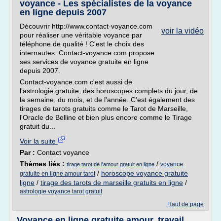
voyance - Les spécialistes de la voyance
en ligne depuis 2007
Découvrir http://www.contact-voyance.com
voir la vidéo
pour réaliser une véritable voyance par
téléphone de qualité ! C'est le choix des
internautes. Contact-voyance.com propose
ses services de voyance gratuite en ligne
depuis 2007.
Contact-voyance.com c'est aussi de
l'astrologie gratuite, des horoscopes complets du jour, de
la semaine, du mois, et de l'année. C'est également des
tirages de tarots gratuits comme le Tarot de Marseille,
l'Oracle de Belline et bien plus encore comme le Tirage
gratuit du...
Voir la suite
Par :
Contact voyance
Thèmes liés :
/
voyance
tirage tarot de l'amour gratuit en ligne
/
horoscope voyance gratuite
gratuite en ligne amour tarot
ligne
/
tirage des tarots de marseille gratuits en ligne
/
astrologie voyance tarot gratuit
Haut de page
Voyance en ligne gratuite amour, travail,