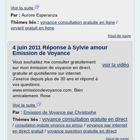
Voir la suite
Par :
Aurore Esperanza
Thèmes liés :
voyance consultation gratuite en ligne
/
voyant gratuit en ligne
Haut de page
4 juin 2011 Réponse à Sylvie amour
Emission de Voyance
Vous souhaitez me consulter gratuitement
voir la vidéo
sur mon émission de voyance en direct,
gratuite et quotidienne sur internet.
J'exerce depuis plus de 30 ans et répond à
vos questions.
www.emissiondevoyance.com. Bien
amicalement. Rose
Voir la suite
Par :
Emission de Voyance par Christophe
voyance consultation gratuite en direct
Thèmes liés :
/
/
voyance par internet
consultation gratuite voyance sur amour
en direct gratuit
/
voyance question gratuite en direct
Haut de page