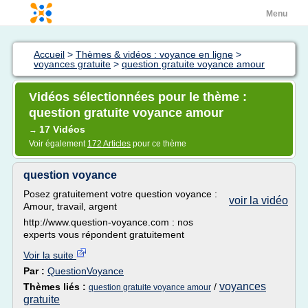
Menu
Accueil
>
Thèmes & vidéos : voyance en ligne
>
voyances gratuite
>
question gratuite voyance amour
Vidéos sélectionnées pour le thème :
question gratuite voyance amour
17 Vidéos
→
Voir également
172 Articles
pour ce thème
question voyance
Posez gratuitement votre question voyance :
voir la vidéo
Amour, travail, argent
http://www.question-voyance.com : nos
experts vous répondent gratuitement
Voir la suite
Par :
QuestionVoyance
voyances
Thèmes liés :
/
question gratuite voyance amour
gratuite