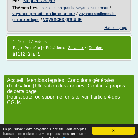
Par :
Stephen Cooper
Thèmes liés :
/
consultation gratuite voyance sur amour
voyance gratuite en ligne amour
/
voyance sentimentale
voyances gratuite
/
gratuite en ligne
Haut de page
1 - 10 de 67 Vidéos
Page : Première | < Précédente |
Suivante
> |
Dernière
0
|
1
|
2
|
3
|
4
|
5
...
Accueil
|
Mentions légales
|
Conditions générales
d'utilisation
|
Utilisation des cookies
|
Contact à propos
de cette page
Pour ajouter ou supprimer un site, voir l'article 4 des
CGUs
En poursuivant votre navigation sur ce site, vous acceptez
X
l'utilisation de cookies pour vous proposer des contenus et