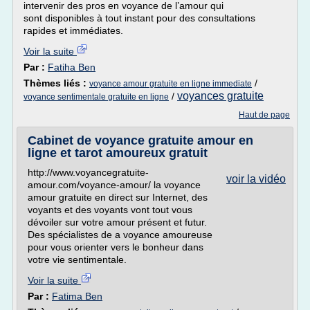
intervenir des pros en voyance de l’amour qui
sont disponibles à tout instant pour des consultations
rapides et immédiates.
Voir la suite
Par :
Fatiha Ben
Thèmes liés :
/
voyance amour gratuite en ligne immediate
voyances gratuite
/
voyance sentimentale gratuite en ligne
Haut de page
Cabinet de voyance gratuite amour en
ligne et tarot amoureux gratuit
http://www.voyancegratuite-
voir la vidéo
amour.com/voyance-amour/ la voyance
amour gratuite en direct sur Internet, des
voyants et des voyants vont tout vous
dévoiler sur votre amour présent et futur.
Des spécialistes de a voyance amoureuse
pour vous orienter vers le bonheur dans
votre vie sentimentale.
Voir la suite
Par :
Fatima Ben