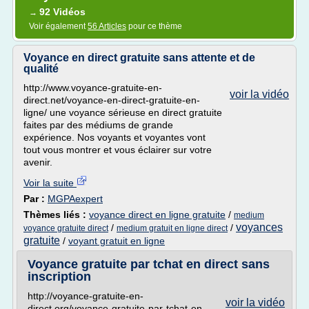
92 Vidéos
→
Voir également
56 Articles
pour ce thème
Voyance en direct gratuite sans attente et de
qualité
http://www.voyance-gratuite-en-
voir la vidéo
direct.net/voyance-en-direct-gratuite-en-
ligne/ une voyance sérieuse en direct gratuite
faites par des médiums de grande
expérience. Nos voyants et voyantes vont
tout vous montrer et vous éclairer sur votre
avenir.
Voir la suite
Par :
MGPAexpert
Thèmes liés :
voyance direct en ligne gratuite
/
medium
voyances
/
/
voyance gratuite direct
medium gratuit en ligne direct
gratuite
/
voyant gratuit en ligne
Voyance gratuite par tchat en direct sans
inscription
http://voyance-gratuite-en-
voir la vidéo
direct.org/voyance-gratuite-par-tchat-en-