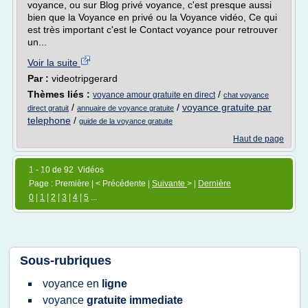
voyance, ou sur Blog privé voyance, c'est presque aussi
bien que la Voyance en privé ou la Voyance vidéo, Ce qui
est très important c'est le Contact voyance pour retrouver
un...
Voir la suite
Par :
videotripgerard
Thèmes liés :
/
voyance amour gratuite en direct
chat voyance
/
/
voyance gratuite par
direct gratuit
annuaire de voyance gratuite
telephone
/
guide de la voyance gratuite
Haut de page
1 - 10 de 92 Vidéos
Page : Première | < Précédente |
Suivante
> |
Dernière
0
|
1
|
2
|
3
|
4
|
5
...
Sous-rubriques
voyance
en
ligne
voyance
gratuite immediate