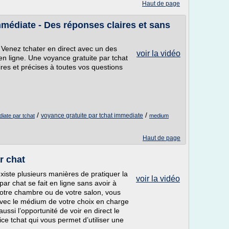
Haut de page
mmédiate - Des réponses claires et sans
 Venez tchater en direct avec un des
voir la vidéo
n ligne. Une voyance gratuite par tchat
ires et précises à toutes vos questions
/
/
voyance gratuite par tchat immediate
iate par tchat
medium
Haut de page
r chat
existe plusieurs manières de pratiquer la
voir la vidéo
ar chat se fait en ligne sans avoir à
votre chambre ou de votre salon, vous
avec le médium de votre choix en charge
ssi l’opportunité de voir en direct le
ce tchat qui vous permet d’utiliser une