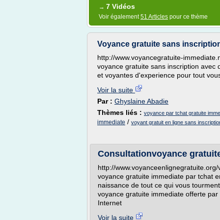
7 Vidéos
→
Voir également
51 Articles
pour ce thème
Voyance gratuite sans inscriptio
http://www.voyancegratuite-immediate.n
voyance gratuite sans inscription ave
et voyantes d'experience pour tout vous
Voir la suite
Par :
Ghyslaine Abadie
Thèmes liés :
voyance par tchat gratuite imme
/
immediate
voyant gratuit en ligne sans inscriptio
Consultationvoyance gratuite
http://www.voyanceenlignegratuite.org
voyance gratuite immediate par tchat e
naissance de tout ce qui vous tourment
voyance gratuite immediate offerte par
Internet
Voir la suite