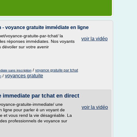
n - voyance gratuite immédiate en ligne
et/voyance-gratuite-par-tchat/ la
voir la vidéo
c des réponses immédiates. Nos voyants
 dévoiler sur votre avenir
/
voyance gratuite par tchat
diate sans inscription
voyances gratuite
/
n
 immediate par tchat en direct
/voyance-gratuite-immediate/ une
voir la vidéo
n ligne pour parler è un voyant de
e et vous rend la vie désagréable. La
 des professionnels de voyance sur