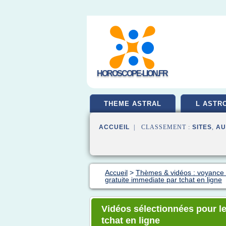
HOROSCOPE-LION.FR
THEME ASTRAL
L ASTR
ACCUEIL
| CLASSEMENT :
SITES
,
AU
Accueil
>
Thèmes & vidéos : voyance 
gratuite immediate par tchat en ligne
Vidéos sélectionnées pour l
tchat en ligne