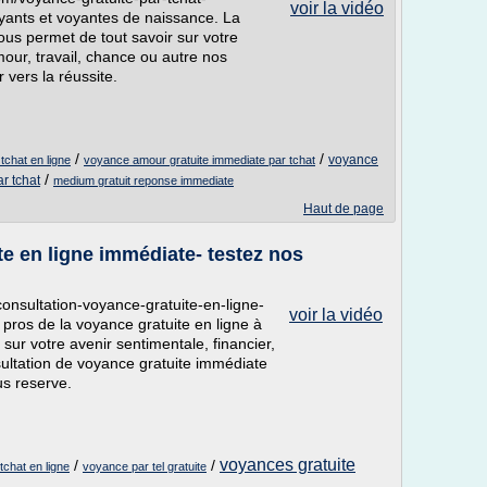
voir la vidéo
yants et voyantes de naissance. La
ous permet de tout savoir sur votre
our, travail, chance ou autre nos
vers la réussite.
/
/
voyance
tchat en ligne
voyance amour gratuite immediate par tchat
/
ar tchat
medium gratuit reponse immediate
Haut de page
e en ligne immédiate- testez nos
onsultation-voyance-gratuite-en-ligne-
voir la vidéo
 pros de la voyance gratuite en ligne à
sur votre avenir sentimentale, financier,
ltation de voyance gratuite immédiate
us reserve.
voyances gratuite
/
/
tchat en ligne
voyance par tel gratuite