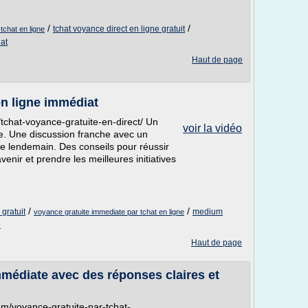
/
/
tchat voyance direct en ligne gratuit
tchat en ligne
hat
Haut de page
en ligne immédiat
tchat-voyance-gratuite-en-direct/ Un
voir la vidéo
ne. Une discussion franche avec un
re lendemain. Des conseils pour réussir
avenir et prendre les meilleures initiatives
/
/
 gratuit
medium
voyance gratuite immediate par tchat en ligne
e
Haut de page
mmédiate avec des réponses claires et
om/voyance-gratuite-par-tchat-