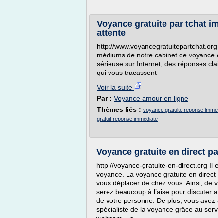
Voyance gratuite par tchat i
attente
http://www.voyancegratuitepartchat.org
médiums de notre cabinet de voyance e
sérieuse sur Internet, des réponses cla
qui vous tracassent
Voir la suite
Par :
Voyance amour en ligne
Thèmes liés :
voyance gratuite reponse immed
gratuit reponse immediate
Voyance gratuite en direct pa
http://voyance-gratuite-en-direct.org Il 
voyance. La voyance gratuite en direct p
vous déplacer de chez vous. Ainsi, de 
serez beaucoup à l’aise pour discuter 
de votre personne. De plus, vous avez au
spécialiste de la voyance grâce au servi