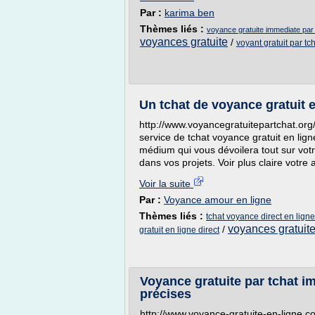
Par :
karima ben
Thèmes liés :
voyance gratuite immediate par 
voyances gratuite
/
voyant gratuit par tc
Un tchat de voyance gratuit 
http://www.voyancegratuitepartchat.org/
service de tchat voyance gratuit en lig
médium qui vous dévoilera tout sur vot
dans vos projets. Voir plus claire votre 
Voir la suite
Par :
Voyance amour en ligne
Thèmes liés :
tchat voyance direct en ligne
voyances gratuit
/
gratuit en ligne direct
Voyance gratuite par tchat i
précises
http://www.voyance-gratuite-en-ligne.c