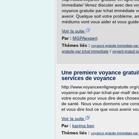
immediate/ Venez discuter avec des vo
voyance gratuite par tchat immédiate v
avenir. Quelque soit votre probleme, am
médiums vont vous aider et vous guider 
Voir la suite
Par :
MGPAexpert
Thèmes liés :
voyance gratuite immediate par 
/
gratuite par tchat immediate
voyant gratuit p
Une premiere voyance gratuit
services de voyance
http://www.voyanceenlignegratuite.org/c
voyance-par-tel-par-tchat-par-mail/ des
votre ecoute pour vous dire des choses 
de santé. Nous vous donnons une consu
et vous dire tout ce que vous avenir vo
Voir la suite
Par :
karima ben
Thèmes liés :
voyance gratuite immediate par 