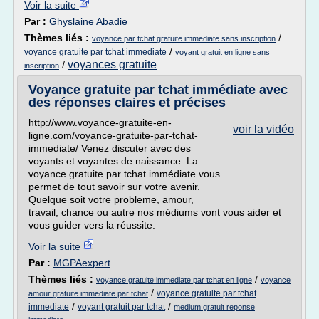
Voir la suite
Par :
Ghyslaine Abadie
Thèmes liés :
/
voyance par tchat gratuite immediate sans inscription
/
voyance gratuite par tchat immediate
voyant gratuit en ligne sans
voyances gratuite
/
inscription
Voyance gratuite par tchat immédiate avec
des réponses claires et précises
http://www.voyance-gratuite-en-
voir la vidéo
ligne.com/voyance-gratuite-par-tchat-
immediate/ Venez discuter avec des
voyants et voyantes de naissance. La
voyance gratuite par tchat immédiate vous
permet de tout savoir sur votre avenir.
Quelque soit votre probleme, amour,
travail, chance ou autre nos médiums vont vous aider et
vous guider vers la réussite.
Voir la suite
Par :
MGPAexpert
Thèmes liés :
/
voyance gratuite immediate par tchat en ligne
voyance
/
voyance gratuite par tchat
amour gratuite immediate par tchat
/
/
immediate
voyant gratuit par tchat
medium gratuit reponse