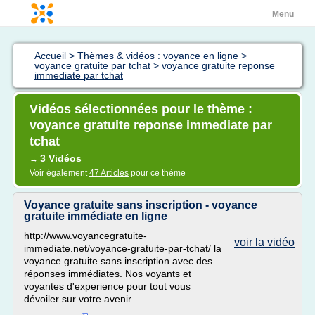
Menu
Accueil
>
Thèmes & vidéos : voyance en ligne
>
voyance gratuite par tchat
>
voyance gratuite reponse
immediate par tchat
Vidéos sélectionnées pour le thème :
voyance gratuite reponse immediate par
tchat
3 Vidéos
→
Voir également
47 Articles
pour ce thème
Voyance gratuite sans inscription - voyance
gratuite immédiate en ligne
http://www.voyancegratuite-
voir la vidéo
immediate.net/voyance-gratuite-par-tchat/ la
voyance gratuite sans inscription avec des
réponses immédiates. Nos voyants et
voyantes d'experience pour tout vous
dévoiler sur votre avenir